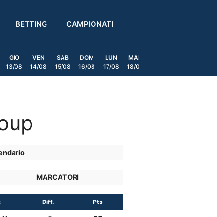
BETTING
CAMPIONATI
GIO
VEN
SAB
DOM
LUN
MAR
MER
GIO
VEN
13/08
14/08
15/08
16/08
17/08
18/08
19/08
20/08
21/08
roup
endario
MARCATORI
R
Diff.
Pts