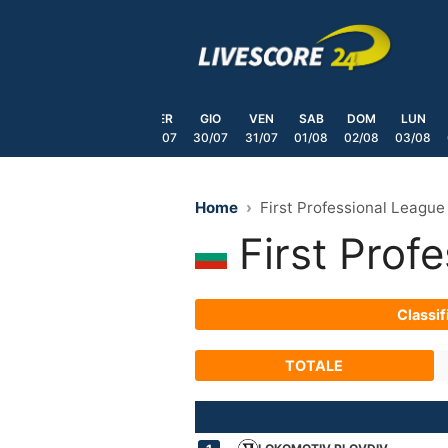
Skip
to
content
DOM
LUN
MAR
MER
GIO
VEN
SAB
DOM
LUN
6/07
27/07
28/07
29/07
30/07
31/07
01/08
02/08
03/08
Home
First Professional Leagu
First Prof
Classif
TOTALE