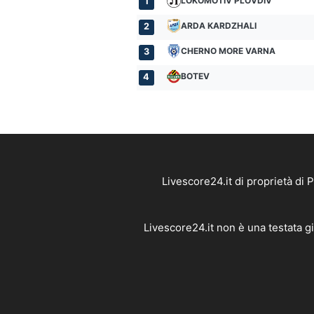
LOKOMOTIV PLOVDIV
1
ARDA KARDZHALI
2
CHERNO MORE VARNA
3
BOTEV
4
Livescore24.it di proprietà di
Livescore24.it non è una testata g