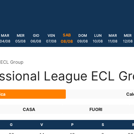
SAB
MAR
MER
GIO
VEN
DOM
LUN
MAR
MER
04/08
05/08
06/08
07/08
09/08
10/08
11/08
12/08
08/08
e ECL Group
essional League ECL G
ica
Cal
CASA
FUORI
G
V
P
S