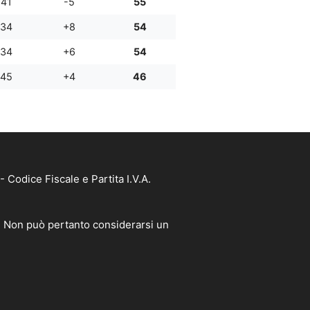
:41
-5
55
:34
+8
54
:34
+6
54
:45
+4
46
Codice Fiscale e Partita I.V.A.
à. Non può pertanto considerarsi un