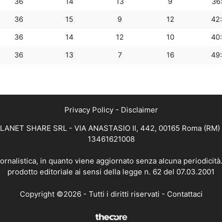
36
14
13
9
36
36
15
9
12
42
36
14
12
10
40
36
13
7
16
49
Privacy Policy
-
Disclaimer
 PLANET SHARE SRL - VIA ANASTASIO II, 442, 00165 Roma (RM) - 
13461621008
iornalistica, in quanto viene aggiornato senza alcuna periodicit
prodotto editoriale ai sensi della legge n. 62 del 07.03.2001
Copyright ©2026 - Tutti i diritti riservati -
Contattaci