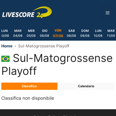
Skip
to
ME
content
VEN
LUN
MAR
MER
GIO
SAB
DOM
LUN
MAR
03/08
04/08
05/08
06/08
08/08
09/08
10/08
11/08
07/08
Home
Sul-Matogrossense Playoff
Sul-Matogrossense
Playoff
Classifica
Calendario
Classifica non disponibile