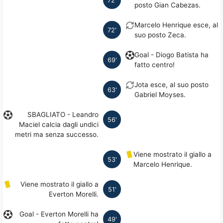
72'
posto Gian Cabezas.
Marcelo Henrique esce, al
72'
suo posto Zeca.
Goal - Diogo Batista ha
69'
fatto centro!
Jota esce, al suo posto
63'
Gabriel Moyses.
SBAGLIATO - Leandro
56'
Maciel calcia dagli undici
metri ma senza successo.
Viene mostrato il giallo a
53'
Marcelo Henrique.
Viene mostrato il giallo a
51'
Everton Morelli.
Goal - Everton Morelli ha
49'