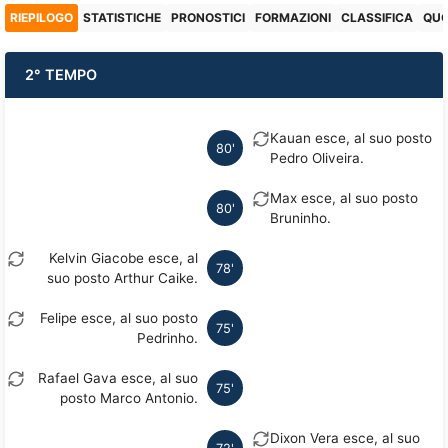
RIEPILOGO
STATISTICHE
PRONOSTICI
FORMAZIONI
CLASSIFICA
QU
2° TEMPO
Kauan esce, al suo posto
80'
Pedro Oliveira.
Max esce, al suo posto
80'
Bruninho.
Kelvin Giacobe esce, al
78'
suo posto Arthur Caike.
Felipe esce, al suo posto
75'
Pedrinho.
Rafael Gava esce, al suo
75'
posto Marco Antonio.
Dixon Vera esce, al suo