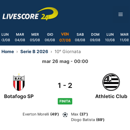
Skip
to
ME
content
VEN
LUN
MAR
MER
GIO
SAB
DOM
LUN
MAR
03/08
04/08
05/08
06/08
08/08
09/08
10/08
11/08
07/08
Home
Serie B 2026
10° Giornata
mar 26 mag - 00:00
1
-
2
Botafogo SP
Athletic Club
FINITA
Everton Morelli
(49')
Max
(37')
Diogo Batista
(69')