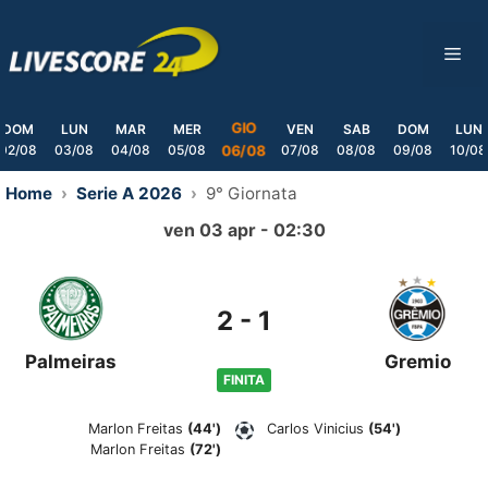
Skip
to
ME
content
GIO
DOM
LUN
MAR
MER
VEN
SAB
DOM
LUN
02/08
03/08
04/08
05/08
07/08
08/08
09/08
10/08
06/08
Home
Serie A 2026
9° Giornata
ven 03 apr - 02:30
2
-
1
Palmeiras
Gremio
FINITA
Marlon Freitas
(44')
Carlos Vinicius
(54')
Marlon Freitas
(72')