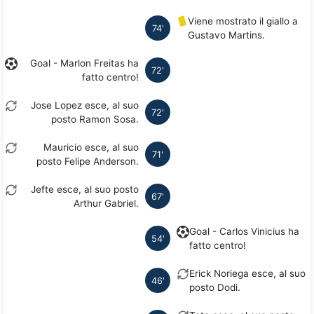
Viene mostrato il giallo a
74'
Gustavo Martins.
Goal - Marlon Freitas ha
72'
fatto centro!
Jose Lopez esce, al suo
72'
posto Ramon Sosa.
Mauricio esce, al suo
71'
posto Felipe Anderson.
Jefte esce, al suo posto
67'
Arthur Gabriel.
Goal - Carlos Vinicius ha
54'
fatto centro!
Erick Noriega esce, al suo
46'
posto Dodi.