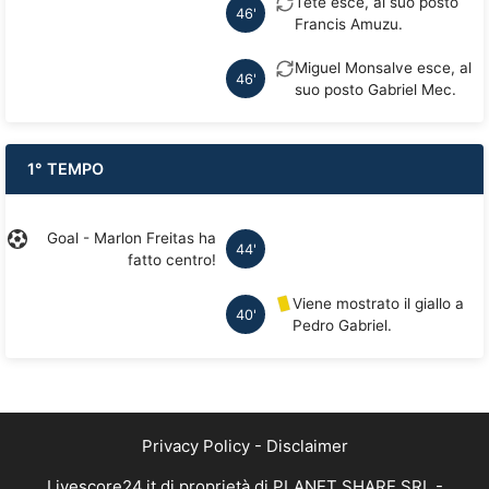
Tete esce, al suo posto
46'
Francis Amuzu.
Miguel Monsalve esce, al
46'
suo posto Gabriel Mec.
1° TEMPO
Goal - Marlon Freitas ha
44'
fatto centro!
Viene mostrato il giallo a
40'
Pedro Gabriel.
Privacy Policy
-
Disclaimer
Livescore24.it di proprietà di PLANET SHARE SRL -