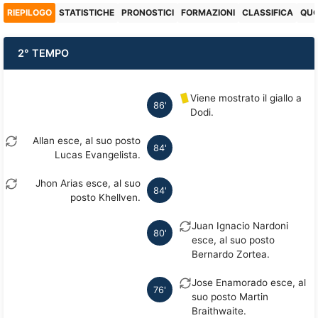
RIEPILOGO
STATISTICHE
PRONOSTICI
FORMAZIONI
CLASSIFICA
QU
2° TEMPO
Viene mostrato il giallo a
86'
Dodi.
Allan esce, al suo posto
84'
Lucas Evangelista.
Jhon Arias esce, al suo
84'
posto Khellven.
Juan Ignacio Nardoni
80'
esce, al suo posto
Bernardo Zortea.
Jose Enamorado esce, al
76'
suo posto Martin
Braithwaite.