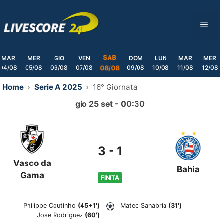
Skip
to
ME
content
SAB
MAR
MER
GIO
VEN
DOM
LUN
MAR
MER
04/08
05/08
06/08
07/08
09/08
10/08
11/08
12/08
08/08
Home
Serie A 2025
16° Giornata
gio 25 set - 00:30
3
-
1
Vasco da
Bahia
Gama
FINITA
Philippe Coutinho
(45+1')
Mateo Sanabria
(31')
Jose Rodriguez
(60')