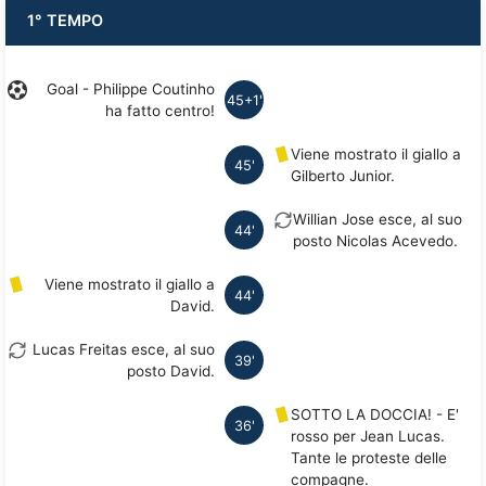
1° TEMPO
Goal - Philippe Coutinho
45+1'
ha fatto centro!
Viene mostrato il giallo a
45'
Gilberto Junior.
Willian Jose esce, al suo
44'
posto Nicolas Acevedo.
Viene mostrato il giallo a
44'
David.
Lucas Freitas esce, al suo
39'
posto David.
SOTTO LA DOCCIA! - E'
36'
rosso per Jean Lucas.
Tante le proteste delle
compagne.