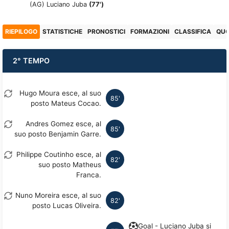
(AG)
Luciano Juba
(77')
RIEPILOGO
STATISTICHE
PRONOSTICI
FORMAZIONI
CLASSIFICA
QU
2° TEMPO
Hugo Moura esce, al suo
85'
posto Mateus Cocao.
Andres Gomez esce, al
85'
suo posto Benjamin Garre.
Philippe Coutinho esce, al
82'
suo posto Matheus
Franca.
Nuno Moreira esce, al suo
82'
posto Lucas Oliveira.
Goal - Luciano Juba si