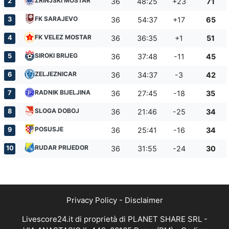
ZRINJSKI MOSTAR
2
36
48:25
+23
71
FK SARAJEVO
3
36
54:37
+17
65
FK VELEZ MOSTAR
4
36
36:35
+1
51
SIROKI BRIJEG
5
36
37:48
-11
45
ZELJEZNICAR
6
36
34:37
-3
42
RADNIK BIJELJINA
7
36
27:45
-18
35
SLOGA DOBOJ
8
36
21:46
-25
34
POSUSJE
9
36
25:41
-16
34
RUDAR PRIJEDOR
10
36
31:55
-24
30
Privacy Policy
-
Disclaimer
Livescore24.it di proprietà di PLANET SHARE SRL -