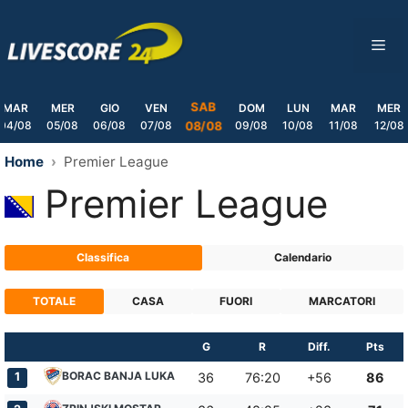
Skip
to
ME
content
SAB
MAR
MER
GIO
VEN
DOM
LUN
MAR
MER
04/08
05/08
06/08
07/08
09/08
10/08
11/08
12/08
08/08
Home
Premier League
Premier League
Classifica
Calendario
TOTALE
CASA
FUORI
MARCATORI
G
R
Diff.
Pts
BORAC BANJA LUKA
1
36
76:20
+56
86