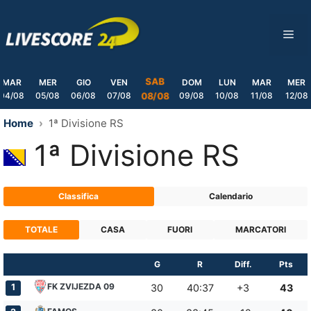
Skip
to
ME
content
SAB
MAR
MER
GIO
VEN
DOM
LUN
MAR
MER
04/08
05/08
06/08
07/08
09/08
10/08
11/08
12/08
08/08
Home
1ª Divisione RS
1ª Divisione RS
Classifica
Calendario
TOTALE
CASA
FUORI
MARCATORI
G
R
Diff.
Pts
FK ZVIJEZDA 09
1
30
40:37
+3
43