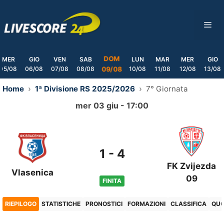
Skip
to
ME
content
DOM
MER
GIO
VEN
SAB
LUN
MAR
MER
GIO
05/08
06/08
07/08
08/08
10/08
11/08
12/08
13/08
09/08
Home
1ª Divisione RS 2025/2026
7° Giornata
mer 03 giu - 17:00
1
-
4
FK Zvijezda
Vlasenica
09
FINITA
RIEPILOGO
STATISTICHE
PRONOSTICI
FORMAZIONI
CLASSIFICA
QU