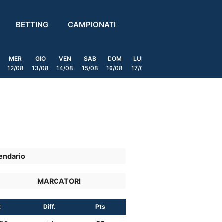
BETTING
CAMPIONATI
MER
GIO
VEN
SAB
DOM
LUN
MAR
MER
GIO
12/08
13/08
14/08
15/08
16/08
17/08
18/08
19/08
20/0
endario
MARCATORI
R
Diff.
Pts