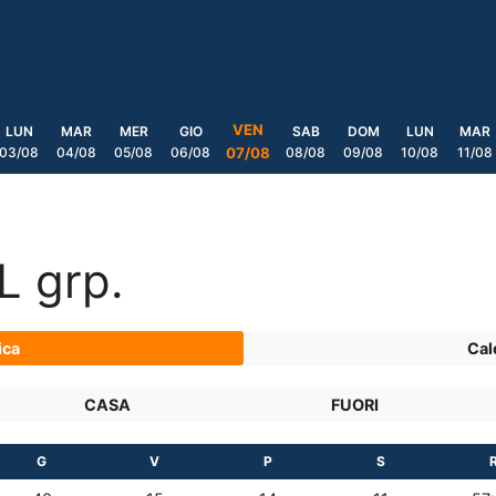
VEN
LUN
MAR
MER
GIO
SAB
DOM
LUN
MAR
03/08
04/08
05/08
06/08
08/08
09/08
10/08
11/08
07/08
L grp.
ica
Cal
CASA
FUORI
G
V
P
S