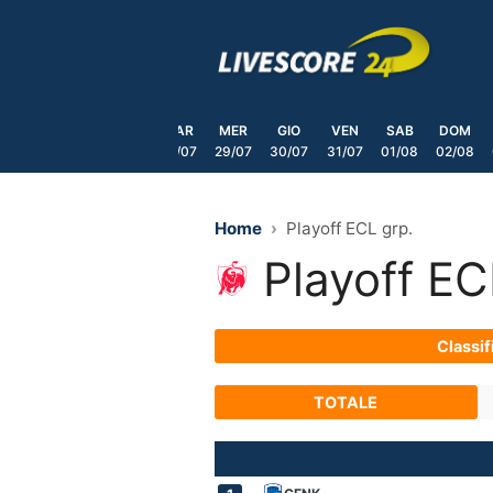
Skip
to
content
SAB
DOM
LUN
MAR
MER
GIO
VEN
SAB
DOM
25/07
26/07
27/07
28/07
29/07
30/07
31/07
01/08
02/08
Home
Playoff ECL grp.
Playoff EC
Classif
TOTALE