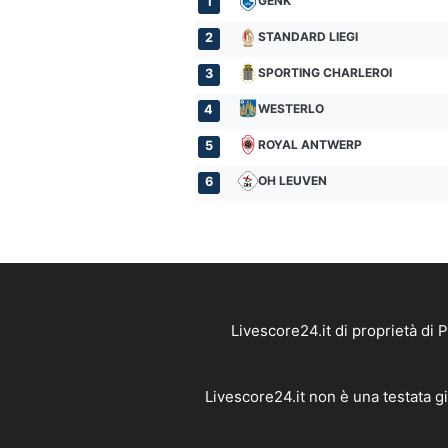
GENK
1
STANDARD LIEGI
2
SPORTING CHARLEROI
3
WESTERLO
4
ROYAL ANTWERP
5
OH LEUVEN
6
Livescore24.it di proprietà di
Livescore24.it non è una testata g