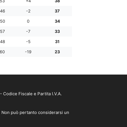
:53
+4
38
:46
-2
37
:50
0
34
:57
-7
33
:48
-5
31
:60
-19
23
Codice Fiscale e Partita I.V.A.
à. Non può pertanto considerarsi un