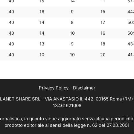
40
15
14
11
57
40
16
9
15
44
40
14
9
17
50
40
14
10
16
50
40
13
9
18
43
40
10
10
20
41
Privacy Policy
-
Disclaimer
 PLANET SHARE SRL - VIA ANASTASIO II, 442, 00165 Roma (RM) - 
13461621008
iornalistica, in quanto viene aggiornato senza alcuna periodicit
prodotto editoriale ai sensi della legge n. 62 del 07.03.2001