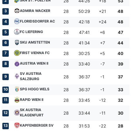
SKN ST. POELTEN
2
28
44:26
+18
53
ADMIRA WACKER
3
28
50:29
+21
48
FLORIDSDORFER AC
4
28
42:18
+24
48
FC LIEFERING
5
28
47:41
+6
47
SKU AMSTETTEN
6
28
41:34
+7
44
FIRST VIENNA FC
7
28
30:25
+5
40
AUSTRIA WIEN II
8
28
33:40
-7
39
SV AUSTRIA
9
28
36:37
-1
37
SALZBURG
SPG HOGO WELS
10
28
36:37
-1
33
RAPID WIEN II
11
28
33:45
-12
32
SK AUSTRIA
12
28
33:44
-11
30
KLAGENFURT
KAPFENBERGER SV
13
28
31:53
-22
28