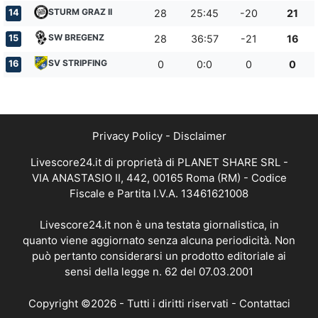
STURM GRAZ II
14
28
25:45
-20
21
SW BREGENZ
15
28
36:57
-21
16
SV STRIPFING
16
0
0:0
0
0
Privacy Policy
-
Disclaimer
Livescore24.it di proprietà di PLANET SHARE SRL -
VIA ANASTASIO II, 442, 00165 Roma (RM) - Codice
Fiscale e Partita I.V.A. 13461621008
Livescore24.it non è una testata giornalistica, in
quanto viene aggiornato senza alcuna periodicità. Non
può pertanto considerarsi un prodotto editoriale ai
sensi della legge n. 62 del 07.03.2001
Copyright ©2026 - Tutti i diritti riservati -
Contattaci