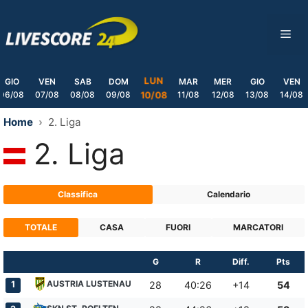
Skip
to
ME
content
LUN
GIO
VEN
SAB
DOM
MAR
MER
GIO
VEN
06/08
07/08
08/08
09/08
11/08
12/08
13/08
14/08
10/08
Home
2. Liga
2. Liga
Classifica
Calendario
TOTALE
CASA
FUORI
MARCATORI
G
R
Diff.
Pts
AUSTRIA LUSTENAU
1
28
40:26
+14
54