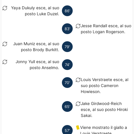
Yaya Dukuly esce, al suo
86'
posto Luke Duzel.
Jesse Randall esce, al suo
83'
posto Logan Rogerson.
Juan Muniz esce, al suo
79'
posto Brody Burkitt.
Jonny Yull esce, al suo
74'
posto Anselmo.
Louis Verstraete esce, al
70'
suo posto Cameron
Howieson.
Jake Girdwood-Reich
65'
esce, al suo posto Hiroki
Sakai.
Viene mostrato il giallo a
57'
Louis Verstraete.