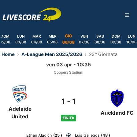
Skip
to
ME
content
GIO
DOM
LUN
MAR
MER
VEN
SAB
DOM
LUN
02/08
03/08
04/08
05/08
07/08
08/08
09/08
10/08
06/08
Home
A-League Men 2025/2026
23° Giornata
ven 03 apr - 10:35
Coopers Stadium
1
-
1
Adelaide
Auckland FC
United
FINITA
Ethan Alagich
(25')
Luis Gallegos
(48')