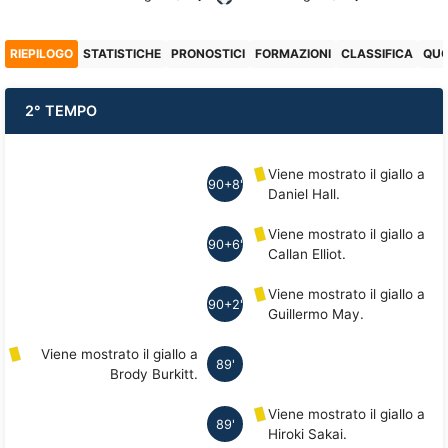
RIEPILOGO
STATISTICHE
PRONOSTICI
FORMAZIONI
CLASSIFICA
QU
2° TEMPO
Viene mostrato il giallo a
90+8'
Daniel Hall.
Viene mostrato il giallo a
90+6'
Callan Elliot.
Viene mostrato il giallo a
90+2'
Guillermo May.
Viene mostrato il giallo a
89'
Brody Burkitt.
Viene mostrato il giallo a
89'
Hiroki Sakai.