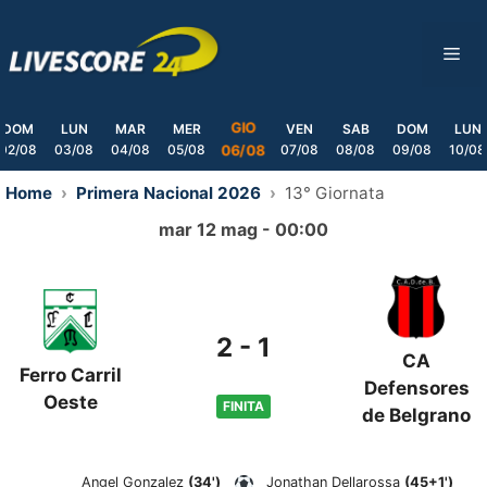
Skip
to
ME
content
GIO
DOM
LUN
MAR
MER
VEN
SAB
DOM
LUN
02/08
03/08
04/08
05/08
07/08
08/08
09/08
10/08
06/08
Home
Primera Nacional 2026
13° Giornata
mar 12 mag - 00:00
2
-
1
CA
Ferro Carril
Defensores
Oeste
FINITA
de Belgrano
Angel Gonzalez
(34')
Jonathan Dellarossa
(45+1')