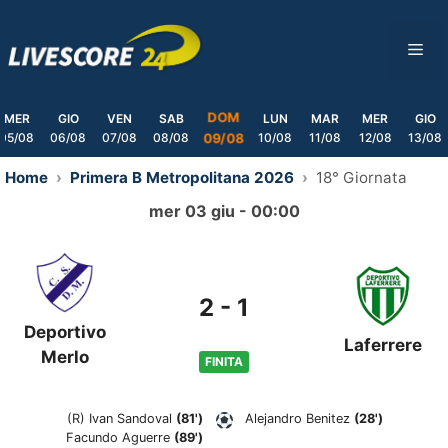
Skip
to
ME
content
DOM
MER
GIO
VEN
SAB
LUN
MAR
MER
GIO
05/08
06/08
07/08
08/08
10/08
11/08
12/08
13/08
09/08
Home
Primera B Metropolitana 2026
18° Giornata
mer 03 giu - 00:00
2
-
1
Deportivo
Laferrere
Merlo
FINITA
(R)
Ivan Sandoval
(81')
Alejandro Benitez
(28')
Facundo Aguerre
(89')